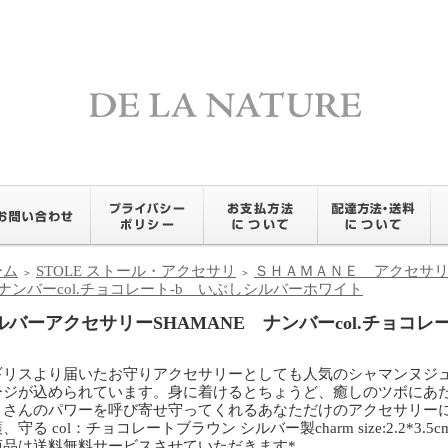
ーム
STOLE ストール・アクセサリ
ＳＨＡＭＡＮＥ アクセサ
＞
＞
ナンバーcol.チョコレート-b いぶしシルバーホワイト
ルバーアクセサリーSHAMANE ナンバーcol.チョコレ
ギリスより届いたお守りアクセサリーとしても人気のシャマンヌジ
ージが込められています。身に着けるとちょうど、癒しのツボにあ
くさんのパワーを呼び寄せ守ってくれるあなただけのアクセサリーにな
、守る col：チョコレートブラウン シルバー製charm size:2.2*3.5cm 
商品は送料無料サービスさせていただきます*