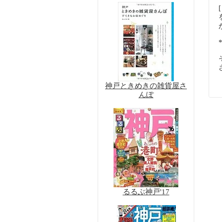
神戸ときめきの雑貨屋さ
んぽ
るるぶ神戸'17