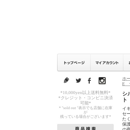
ホ
E 
*10,000yen以上送料無料*
シ
*クレジット・コンビニ決済
ト
可能*
* "sold out "表示でも店舗に在庫
イ
が
セ
残っている場合がございます*
た
保護
の