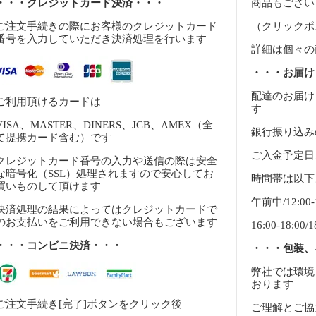
・・・クレジットカード決済・・・
商品もござい
ご注文手続きの際にお客様のクレジットカード
（クリックポ
番号を入力していただき決済処理を行います
詳細は個々の
・・・お届け
配達のお届け
ご利用頂けるカードは
す
VISA、MASTER、DINERS、JCB、AMEX（全
銀行振り込み
て提携カード含む）です
ご入金予定日
クレジットカード番号の入力や送信の際は安全
な暗号化（SSL）処理されますので安心してお
時間帯は以下
買いものして頂けます
午前中/12:00-14
決済処理の結果によってはクレジットカードで
のお支払いをご利用できない場合もございます
16:00-18:00/1
・・・コンビニ決済・・・
・・・包装、
弊社では環境
おります
ご注文手続き[完了]ボタンをクリック後
ご理解とご協