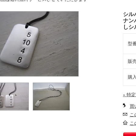
シル
ナン
しシ
型
販
購
» 特
買
こ
こ