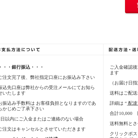
・・・銀行振込・・・
ご入金確認後
ます
ご注文完了後、弊社指定口座にお振込み下さい
（お届け日指
振込先口座は弊社からの受注メールにてお知ら
せいたします
送料はご配送
お振込み手数料は お客様負担となりますのであ
詳細は “
配達
らかじめご了承下さい
合計10,00
7日以内にご入金またはご連絡のない場合
送料無料とさ
ご注文はキャンセルとさせていただきます
クリックポス