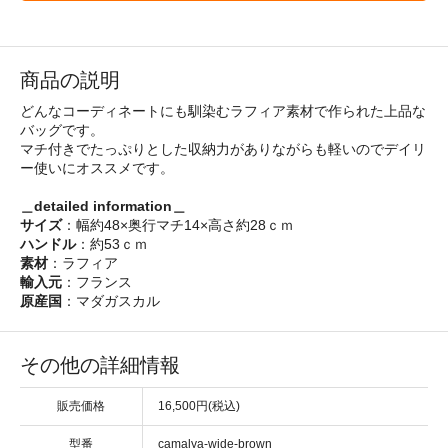
商品の説明
どんなコーディネートにも馴染むラフィア素材で作られた上品な
バッグです。
マチ付きでたっぷりとした収納力がありながらも軽いのでデイリ
ー使いにオススメです。
＿detailed information＿
サイズ
：幅約48×奥行マチ14×高さ約28ｃｍ
ハンドル
：約53ｃｍ
素材
：ラフィア
輸入元
：フランス
原産国
：マダガスカル
その他の詳細情報
販売価格
16,500円(税込)
型番
camalya-wide-brown