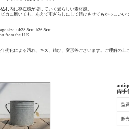
い込む内に存在感が増していく愛らしい素材感。
カピカに磨いても、あえて雨ざらしにして錆びさせてもかっこいい
rage size : Φ28.5cm h26.5cm
ort from the U.K
経年劣化による汚れ、キズ、錆び、変形等ございます。ご理解の上
ant
両手
型
販