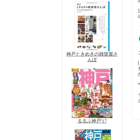
神戸ときめきの雑貨屋さ
んぽ
るるぶ神戸'17