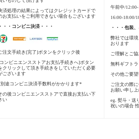
買いものして頂けます
午前中/12:00-14
決済処理の結果によってはクレジットカードで
のお支払いをご利用できない場合もございます
16:00-18:00/1
・・・コンビニ決済・・・
・・・包装、
弊社では環境
おります
ご注文手続き[完了]ボタンをクリック後
ご理解とご協
[コンビニエンスストアお支払手続きへ]ボタン
無料ギフトラ
をクリックして頂き手続きをしていただく必要
がございます
その他ご要望
*別途コンビニ決済手数料がかかります*
ご注文の際に
お願い申し上
その後コンビニエンスストアで直接お支払い下
さい
eg. 熨斗
祝いの場合 