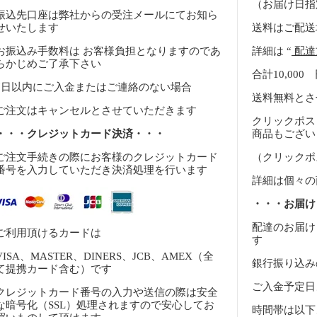
（お届け日指
振込先口座は弊社からの受注メールにてお知ら
せいたします
送料はご配送
お振込み手数料は お客様負担となりますのであ
詳細は “
配達
らかじめご了承下さい
合計10,00
7日以内にご入金またはご連絡のない場合
送料無料とさ
ご注文はキャンセルとさせていただきます
クリックポス
・・・クレジットカード決済・・・
商品もござい
ご注文手続きの際にお客様のクレジットカード
（クリックポ
番号を入力していただき決済処理を行います
詳細は個々の
・・・お届け
配達のお届け
ご利用頂けるカードは
す
VISA、MASTER、DINERS、JCB、AMEX（全
銀行振り込み
て提携カード含む）です
ご入金予定日
クレジットカード番号の入力や送信の際は安全
な暗号化（SSL）処理されますので安心してお
時間帯は以下