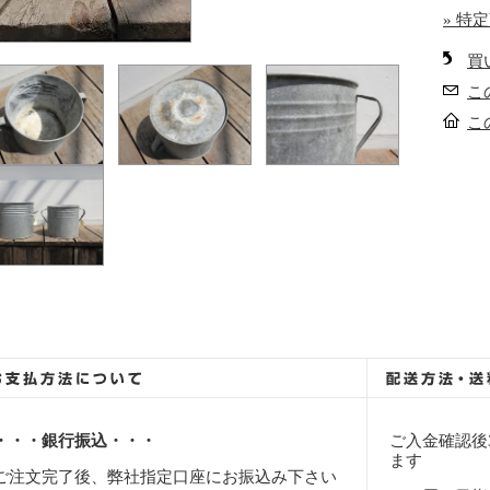
» 特
買
こ
こ
・・・銀行振込・・・
ご入金確認後
ます
ご注文完了後、弊社指定口座にお振込み下さい