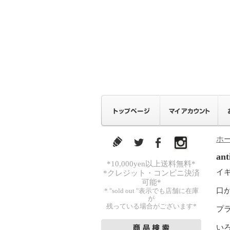
ホ
an
*10,000yen以上送料無料*
イ
*クレジット・コンビニ決済
可能*
口
* "sold out "表示でも店舗に在庫
が
残っている場合がございます*
プ
い