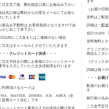
ます
ご注文完了後、弊社指定口座にお振込み下さい
（お届け日指
振込先口座は弊社からの受注メールにてお知ら
せいたします
送料はご配送
お振込み手数料は お客様負担となりますのであ
詳細は “
配達
らかじめご了承下さい
合計10,00
7日以内にご入金またはご連絡のない場合
送料無料とさ
ご注文はキャンセルとさせていただきます
クリックポス
・・・クレジットカード決済・・・
商品もござい
ご注文手続きの際にお客様のクレジットカード
（クリックポ
番号を入力していただき決済処理を行います
詳細は個々の
・・・お届け
配達のお届け
ご利用頂けるカードは
す
VISA、MASTER、DINERS、JCB、AMEX（全
銀行振り込み
て提携カード含む）です
ご入金予定日
クレジットカード番号の入力や送信の際は安全