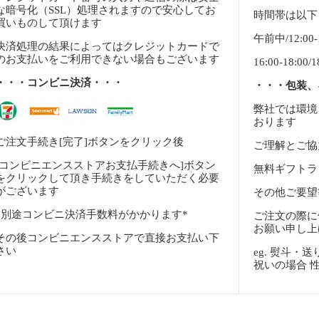
な暗号化（SSL）処理されますので安心してお
時間帯は以下
買いものして頂けます
午前中/12:00-14
決済処理の結果によってはクレジットカードで
のお支払いをご利用できない場合もございます
16:00-18:00/1
・・・コンビニ決済・・・
・・・包装、
弊社では環境
おります
ご注文手続き[完了]ボタンをクリック後
ご理解とご協
[コンビニエンスストアお支払手続きへ]ボタン
無料ギフトラ
をクリックして頂き手続きをしていただく必要
がございます
その他ご要望
*別途コンビニ決済手数料がかかります*
ご注文の際に
お願い申し上
その後コンビニエンスストアで直接お支払い下
さい
eg. 熨斗
祝いの場合 