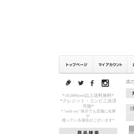
ホ
*10,000yen以上送料無料*
*クレジット・コンビニ決済
可能*
* "sold out "表示でも店舗に在庫
が
残っている場合がございます*