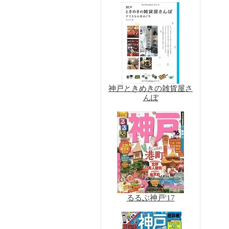
神戸ときめきの雑貨屋さ
んぽ
るるぶ神戸'17