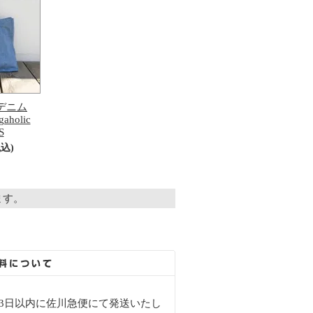
is/デニム
holic
S
税込)
います。
3日以内に佐川急便にて発送いたし